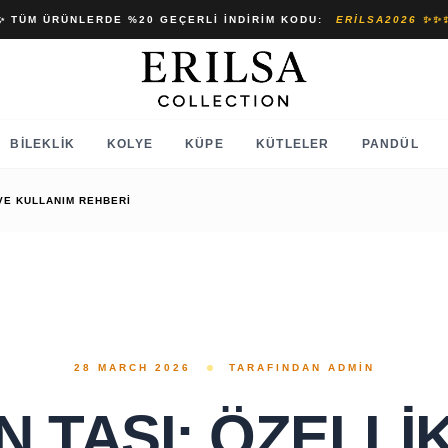
✨ TÜM ÜRÜNLERDE %20 GEÇERLI İNDIRIM KODU:
ERILSA2026 ✨✨
BILEKLIK
KOLYE
KÜPE
KÜTLELER
PANDÜL
 VE KULLANIM REHBERI
28 MARCH 2026
TARAFINDAN ADMIN
N TAŞI: ÖZELLI