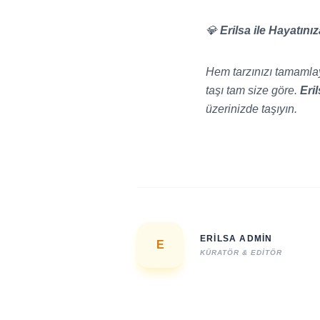
💎
Erilsa ile Hayatını
Hem tarzınızı tamamlaya
taşı tam size göre.
Eri
üzerinizde taşıyın.
ERILSA ADMIN
E
KÜRATÖR & EDITÖR