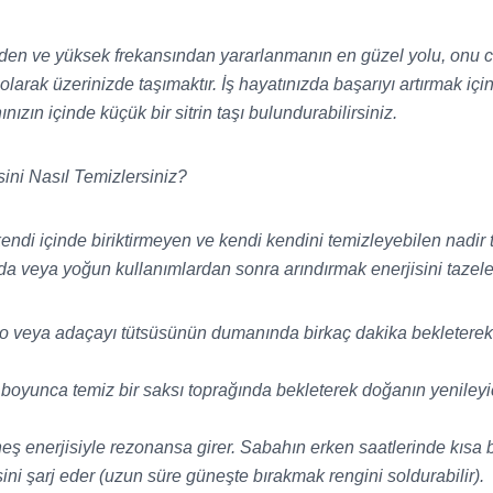
inden ve yüksek frekansından yararlanmanın en güzel yolu, onu 
olarak üzerinizde taşımaktır. İş hayatınızda başarıyı artırmak iç
zın içinde küçük bir sitrin taşı bulundurabilirsiniz.
sini Nasıl Temizlersiniz?
i kendi içinde biriktirmeyen ve kendi kendini temizleyebilen nadir 
ızda veya yoğun kullanımlardan sonra arındırmak enerjisini tazele
 veya adaçayı tütsüsünün dumanında birkaç dakika bekleterek 
boyunca temiz bir saksı toprağında bekleterek doğanın yeniley
neş enerjisiyle rezonansa girer. Sabahın erken saatlerinde kısa 
ini şarj eder
(uzun süre güneşte bırakmak rengini soldurabilir).