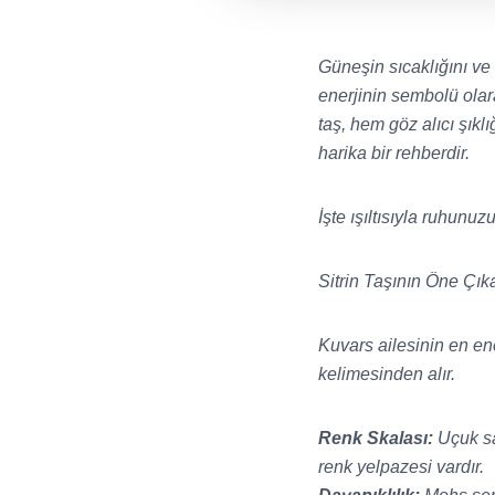
Güneşin sıcaklığını ve e
enerjinin sembolü olara
taş, hem göz alıcı şıkl
harika bir rehberdir.
İşte ışıltısıyla ruhunuz
Sitrin Taşının Öne Çıka
Kuvars ailesinin en ene
kelimesinden alır.
Renk Skalası:
Uçuk sar
renk yelpazesi vardır.