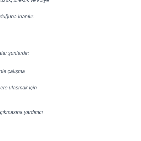
üzük, bileklik ve kolye
duğuna inanılır.
lar şunlardır:
enle çalışma
flere ulaşmak için
a çıkmasına yardımcı