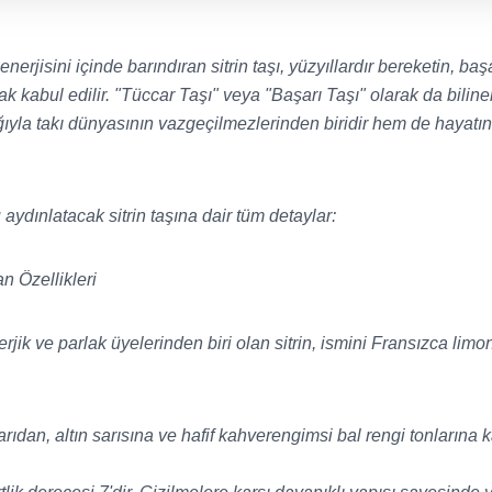
nerjisini içinde barındıran sitrin taşı, yüzyıllardır bereketin, başa
k kabul edilir. "Tüccar Taşı" veya "Başarı Taşı" olarak da biline
ığıyla takı dünyasının vazgeçilmezlerinden biridir hem de hayatı
u aydınlatacak sitrin taşına dair tüm detaylar:
n Özellikleri
rjik ve parlak üyelerinden biri olan sitrin, ismini Fransızca li
ıdan, altın sarısına ve hafif kahverengimsi bal rengi tonlarına 