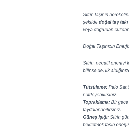
Sitrin taşının bereket
şekilde
doğal taş takı
veya doğrudan cüzdanını
Doğal Taşınızın Enerji
Sitrin, negatif enerjiy
bilinse de, ilk aldığın
Tütsüleme:
Palo Santo
nötrleyebilirsiniz.
Topraklama:
Bir gece 
faydalanabilirsiniz.
Güneş Işığı:
Sitrin gü
bekletmek taşın enerjis