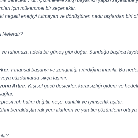
lik derecesi 7'dir. Çizilmelere karşı dayanıklı yapısı sayesinde y
ımları için mükemmel bir seçenektir.
 negatif enerjiyi tutmayan ve dönüştüren nadir taşlardan biri ol
ı Nelerdir?
a ve ruhunuza adeta bir güneş gibi doğar. Sunduğu başlıca fayda
eker:
Finansal başarıyı ve zenginliği artırdığına inanılır. Bu ned
 veya cüzdanlarda sıkça taşınır.
onu Artırır:
Kişisel gücü destekler, kararsızlığı giderir ve hede
ağlar.
resif ruh halini dağıtır, neşe, canlılık ve iyimserlik aşılar.
ihni berraklaştırarak yeni fikirlerin ve yaratıcı çözümlerin ortay
ılır?