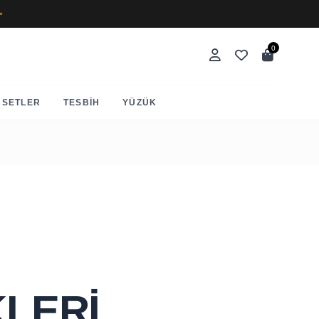
✨
0
SETLER
TESBIH
YÜZÜK
KLERI,