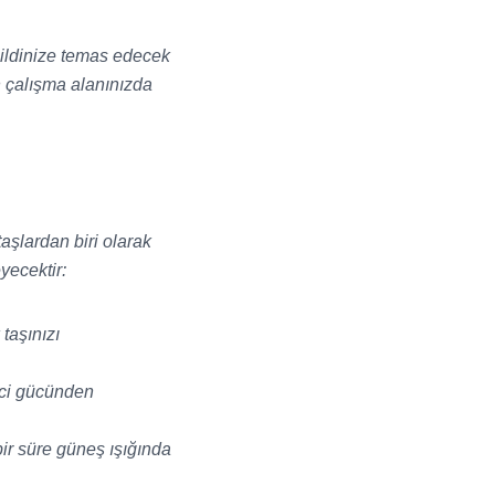
cildinize temas edecek
in çalışma alanınızda
taşlardan biri olarak
yecektir:
taşınızı
ici gücünden
bir süre güneş ışığında