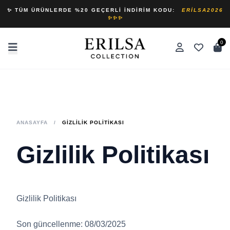
✨ TÜM ÜRÜNLERDE %20 GEÇERLI İNDIRIM KODU:
ERILSA2026
✨✨✨
0
ANASAYFA
/
GIZLILIK POLITIKASI
Gizlilik Politikası
Gizlilik Politikası
Son güncellenme: 08/03/2025