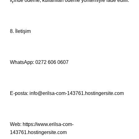
içinde ödeme, kullanılan ödeme yöntemiyle iade edilir.
8. İletişim
WhatsApp: 0272 606 0607
E-posta: info@erilsa-com-143761.hostingersite.com
Web: https://www.erilsa-com-
143761.hostingersite.com