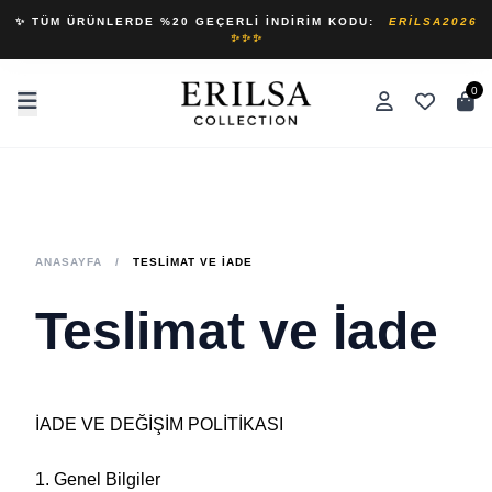
✨ TÜM ÜRÜNLERDE %20 GEÇERLI İNDIRIM KODU:
ERILSA2026
✨✨✨
0
ANASAYFA
/
TESLIMAT VE İADE
Teslimat ve İade
İADE VE DEĞİŞİM POLİTİKASI
1. Genel Bilgiler