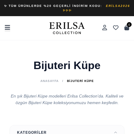
✨ TÜM ÜRÜNLERDE %20 GEÇERLI İNDIRIM KODU:
ERILSA2026
✨✨✨
0
Bijuteri Küpe
ANASAYFA
/
BIJUTERI KÜPE
En şık Bijuteri Küpe modelleri Erilsa Collection'da. Kaliteli ve
özgün Bijuteri Küpe koleksiyonumuzu hemen keşfedin.
KATEGORILER